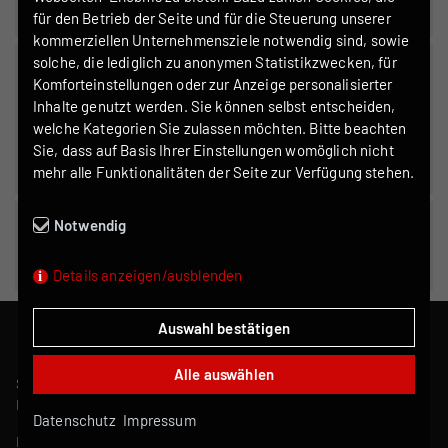
ab sofort
für den Betrieb der Seite und für die Steuerung unserer
kommerziellen Unternehmensziele notwendig sind, sowie
solche, die lediglich zu anonymen Statistikzwecken, für
FACHPLANER/SACHVERSTÄNDIGER
Komforteinstellungen oder zur Anzeige personalisierter
VORBEUGENDER BRANDSCHUTZ
Inhalte genutzt werden. Sie können selbst entscheiden,
welche Kategorien Sie zulassen möchten. Bitte beachten
(M/W/D)
Sie, dass auf Basis Ihrer Einstellungen womöglich nicht
Vollzeit
ab sofort
mehr alle Funktionalitäten der Seite zur Verfügung stehen.
Notwendig
BÜROFACHKRAFT
Vollzeit
ab sofort
M/W/D
Details anzeigen/ausblenden
Auswahl bestätigen
Zurück nach oben
Alle auswählen
Söhnchen GmbH
Brandschutz & Service
Datenschutz
Impressum
Riesaer Weg 7